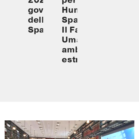
per lo
2025. La
Human
governance
Spaceflight.
dello
Il Fattore
Spazio
Umano negli
ambienti
estremi