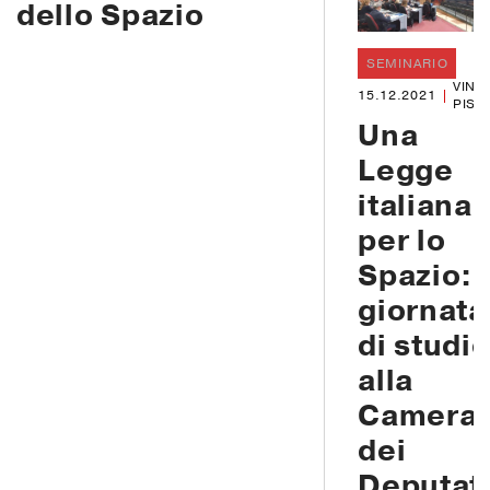
dello Spazio
SEMINARIO
VINC
15.12.2021
PISA
Una
Legge
italiana
per lo
Spazio:
giornata
di studi
alla
Camera
dei
Deputat