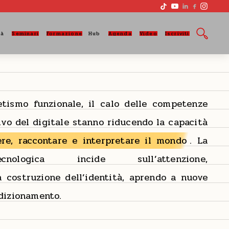




tà
Seminari
Formazione
Hub
Agenda
Video
Iscriviti
betismo funzionale, il calo delle competenze
sivo del digitale stanno riducendo la capacità
re, raccontare e interpretare il mondo
. La
ecnologica incide sull’attenzione,
a costruzione dell’identità, aprendo a nuove
dizionamento.