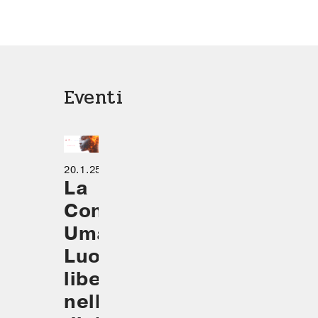
Eventi
20.1.25
La
Condizione
Umana.
Luoghi di
libertà
nell’era