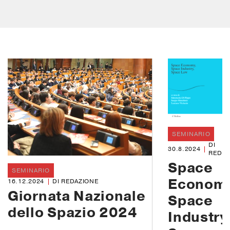
SEMINARIO
DI
30.8.2024
REDAZ
Space
SEMINARIO
Econom
16.12.2024
DI REDAZIONE
Giornata Nazionale
Space
dello Spazio 2024
Industry